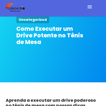
Uncategorized
Home
Como Executar um
Drive Potente no Tênis
Cursos e E-book
de Mesa
Artigos
Sobre
Contato
Aprenda a executar um drive poderoso
no tênis de mesa com nossas dicas