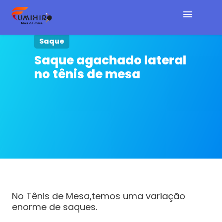
Saque
Home
Saque agachado lateral
no tênis de mesa
Cursos e E-book
Artigos
Sobre
Contato
No Tênis de Mesa,temos uma variação
enorme de saques.